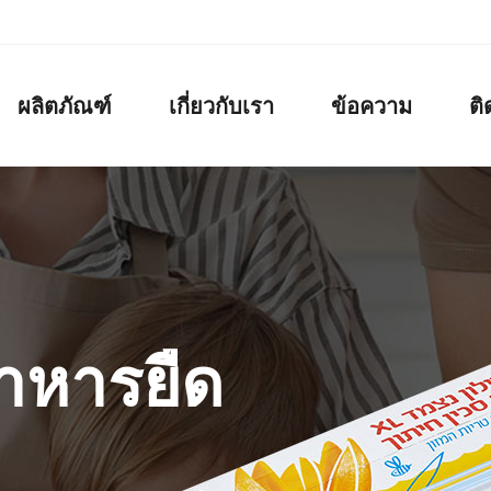
ผลิตภัณฑ์
เกี่ยวกับเรา
ข้อความ
ติ
พื่อ
าร
อาหารยืด
พื่อ
าร