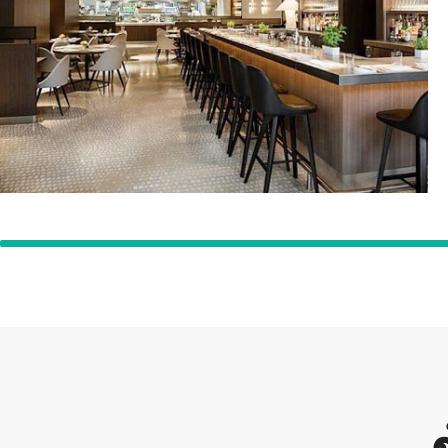
บาซาร์
ฟิล์มยึดติดของเรามักใช้เพื่อขนส่งอาหารสด ผัก
และอาหารอื่นๆ