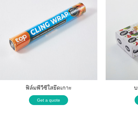
ฟิล์มพีวีซีใสยึดเกาะ
บ
Get a quote