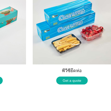
พีวีซียึดห่อ
Get a quote