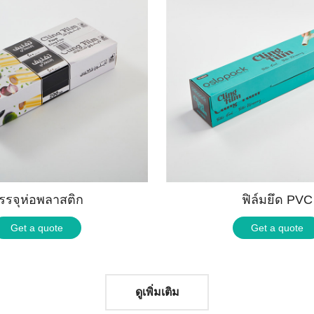
รรจุห่อพลาสติก
ฟิล์มยึด PVC
Get a quote
Get a quote
ดูเพิ่มเติม