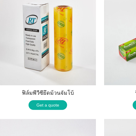
ฟิล์มพีวีซียึดม้วนจัมโบ้
Get a quote