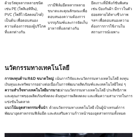
ด้วยวัสดุหลากหลายชนิด
ยึดเกาะที่มีฟังก์ชันพิเศษ
เรามีฟิล์มยึดหลากหลาย
เช่น PE (โพลิเอทิลีน),
เช่น ป้องกันฝ้า มีกาวในตัว
ขนาดและคุณลักษณะเพื่อ
PVC (โพลีไวนิลคลอไรด์)
ย่อยสลายได้ทางชีวภาพ
ตอบสนองความต้องการ
เป็นต้น เพื่อตอบสนอง
ฯลฯ เพื่อตอบสนองความ
บรรจุภัณฑ์และการจัดเก็บ
ความต้องการของผู้บริโภค
ต้องการการใช้งานใน
อาหารที่แตกต่างกัน
ที่แตกต่างกัน
สถานการณ์เฉพาะ
นวัตกรรมทางเทคโนโลยี
การลงทุนด้าน R&D ขนาดใหญ่
: เน้นการวิจัยและนวัตกรรมทางเทคโนโลยี ลงทุน
เงินทุนและทรัพยากรอย่างต่อเนื่องในการพัฒนาผลิตภัณฑ์และเทคโนโลยีใหม่ ๆ
ความสำเร็จทางเทคโนโลยีมากมาย
:ผ่านนวัตกรรมทางเทคโนโลยี ประสิทธิภาพ
และคุณภาพของผลิตภัณฑ์ลดลง ต้นทุนการผลิตลดลง และเพิ่มความสามารถในการ
แข่งขันในตลาด
แนวโน้มอุตสาหกรรมชั้นนำ
: ด้วยนวัตกรรมทางเทคโนโลยี เป็นผู้นำเทรนด์การ
พัฒนาอุตสาหกรรมฟิล์มยึด และส่งเสริมความก้าวหน้าของอุตสาหกรรมทั้งหมด