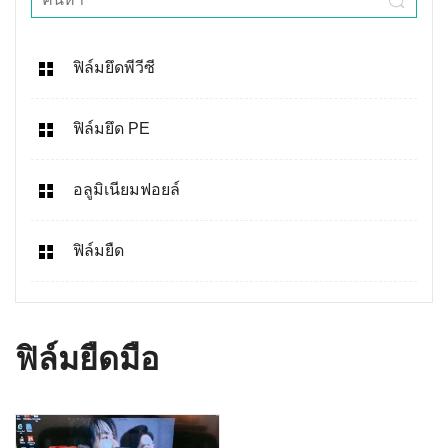
ฟิล์มยึดพีวีซี
ฟิล์มยึด PE
อลูมิเนียมฟอยล์
ฟิล์มยืด
ฟิล์มยืดมือ